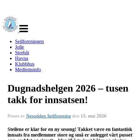
Veksle
navigasjon
Seilforeningen
Jolle
Storbåt
Havna
Klubbhus
Medlemsinfo
Dugnadshelgen 2026 – tusen
takk for innsatsen!
Postet av
Nesodden Seilforening
den
15. mai 2026
Steilene er klar for en ny sesong! Takket være en fantastisk
innsats fra medlemmer store og små er anlegget vårt pusset