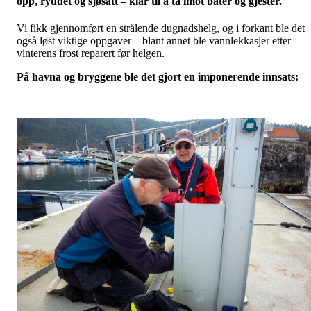
opp, ryddet og sjøsatt – klar til å ta imot båter og gjester.
Vi fikk gjennomført en strålende dugnadshelg, og i forkant ble det
også løst viktige oppgaver – blant annet ble vannlekkasjer etter
vinterens frost reparert før helgen.
På havna og bryggene ble det gjort en imponerende innsats: