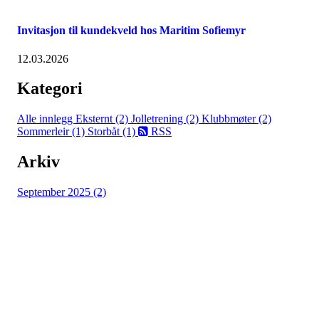
Invitasjon til kundekveld hos Maritim Sofiemyr
12.03.2026
Kategori
Alle innlegg
Eksternt (2)
Jolletrening (2)
Klubbmøter (2)
Sommerleir (1)
Storbåt (1)
RSS
Arkiv
September 2025 (2)
Nesodden Seilforening
Persteila, 1458 FJELLSTRAND