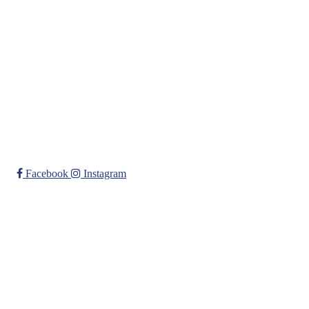
Org. nr.: 979 508 018
+ 47 66 91 84 73
leder@nesodden-seilforening.no
Bli medlem i klubben!
Trykk her for innmelding
Facebook
Instagram