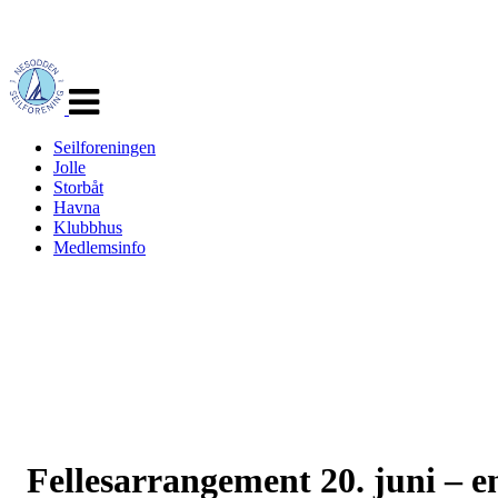
Veksle
navigasjon
Seilforeningen
Jolle
Storbåt
Havna
Klubbhus
Medlemsinfo
Fellesarrangement 20. juni – e