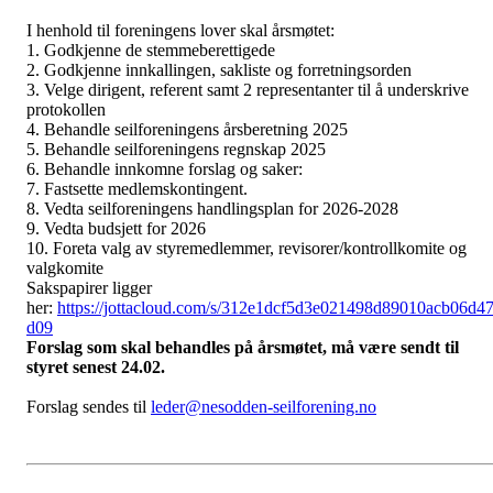
I henhold til foreningens lover skal årsmøtet:
1. Godkjenne de stemmeberettigede
2. Godkjenne innkallingen, sakliste og forretningsorden
3. Velge dirigent, referent samt 2 representanter til å underskrive
protokollen
4. Behandle seilforeningens årsberetning 2025
5. Behandle seilforeningens regnskap 2025
6. Behandle innkomne forslag og saker:
7. Fastsette medlemskontingent.
8. Vedta seilforeningens handlingsplan for 2026-2028
9. Vedta budsjett for 2026
10. Foreta valg av styremedlemmer, revisorer/kontrollkomite og
valgkomite
Sakspapirer ligger
her:
https://jottacloud.com/s/312e1dcf5d3e021498d89010acb06d4
d09
Forslag som skal behandles på årsmøtet, må være sendt til
styret senest 24.02.
Forslag sendes til
leder@nesodden-seilforening.no