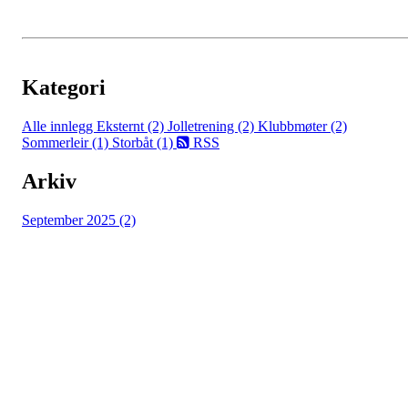
Kategori
Alle innlegg
Eksternt (2)
Jolletrening (2)
Klubbmøter (2)
Sommerleir (1)
Storbåt (1)
RSS
Arkiv
September 2025 (2)
Nesodden Seilforening
Persteila, 1458 FJELLSTRAND
Org. nr.: 979 508 018