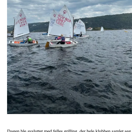
Dagen ble avsluttet med felles grilling, der hele klubben samlet seg