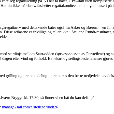
 lære seg regattaseiling på. Vi har få båter, GPS-start uten kompliserte 
ar du ikke målebrev, fastsetter regattakomiteen et ratingtall basert på t
sregattaer» med deltakende båter også fra Asker og Bærum – en fin anl
n. Disse seilasene er frivillige og teller ikke i Steilene Rundt-resultatet,
elder.
, med startlinje mellom Start-odden (sørvest-spissen av Persteilene) og st
 dagen etter vind og forhold. Banekart og seilingsbestemmelser gjøres til
d grilling og premieutdeling – premieres den beste tredjedelen av delt
Alværn Brygge kl. 17.30, så finner vi en båt du kan delta på.

manage2sail.com/e/steilenerundt26