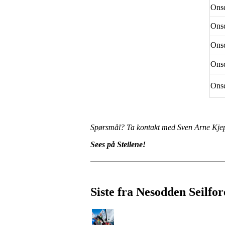
Onsd
Onsd
Onsd
Onsd
Onsd
Spørsmål? Ta kontakt med Sven Arne Kjep
Sees på Steilene!
Siste fra Nesodden Seilfo