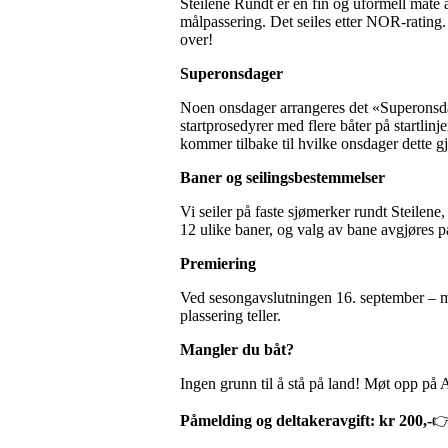
Steilene Rundt er en fin og uformell måte å
målpassering. Det seiles etter NOR-rating. H
over!
Superonsdager
Noen onsdager arrangeres det «Superonsdag
startprosedyrer med flere båter på startlinje
kommer tilbake til hvilke onsdager dette gj
Baner og seilingsbestemmelser
Vi seiler på faste sjømerker rundt Steilene
12 ulike baner, og valg av bane avgjøres på
Premiering
Ved sesongavslutningen 16. september – me
plassering teller.
Mangler du båt?
Ingen grunn til å stå på land! Møt opp på 
Påmelding og deltakeravgift: kr 200,-
