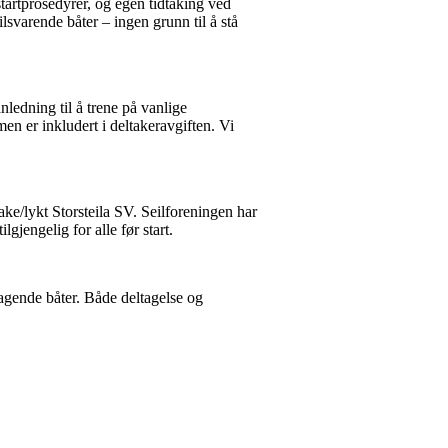
startprosedyrer, og egen tidtaking ved
ilsvarende båter – ingen grunn til å stå
edning til å trene på vanlige
 men er inkludert i deltakeravgiften. Vi
ake/lykt Storsteila SV. Seilforeningen har
gjengelig for alle før start.
agende båter. Både deltagelse og