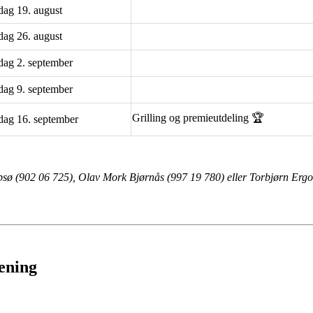
ag 19. august
ag 26. august
ag 2. september
ag 9. september
Grilling og premieutdeling 🏆
ag 16. september
sø (902 06 725), Olav Mork Bjørnås (997 19 780) eller Torbjørn Ergo
rening