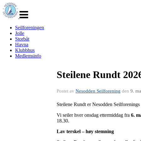
Veksle
navigasjon
Seilforeningen
Jolle
Storbåt
Havna
Klubbhus
Medlemsinfo
Steilene Rundt 2026
Postet av
Nesodden Seilforening
den
9. m
Steilene Rundt er Nesodden Seilforenings 
Vi seiler hver onsdag ettermiddag fra
6. m
18.30.
Lav terskel – høy stemning