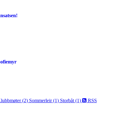
nsatsen!
Sofiemyr
lubbmøter (2)
Sommerleir (1)
Storbåt (1)
RSS