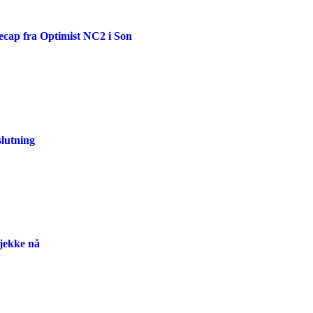
recap fra Optimist NC2 i Son
slutning
sjekke nå